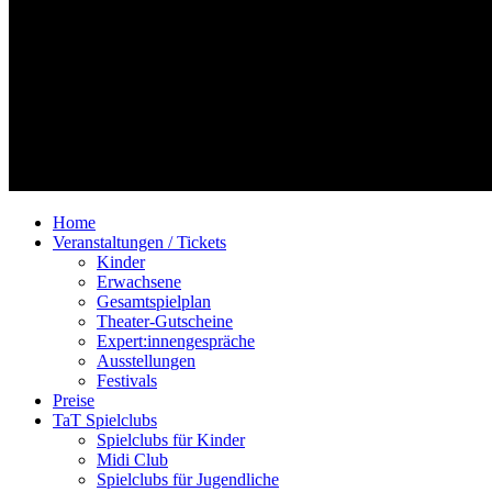
Home
Veranstaltungen / Tickets
Kinder
Erwachsene
Gesamtspielplan
Theater-Gutscheine
Expert:innengespräche
Ausstellungen
Festivals
Preise
TaT Spielclubs
Spielclubs für Kinder
Midi Club
Spielclubs für Jugendliche