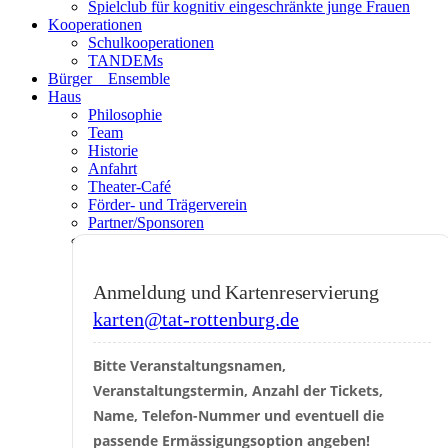
Spielclub für kognitiv eingeschränkte junge Frauen
Kooperationen
Schulkooperationen
TANDEMs
Bürger__Ensemble
Haus
Philosophie
Team
Historie
Anfahrt
Theater-Café
Förder- und Trägerverein
Partner/Sponsoren
Venue Specs
Anmeldung und Kartenreservierung
karten@tat-rottenburg.de
Bitte Veranstaltungsnamen, 
Veranstaltungstermin, Anzahl der Tickets, 
Name, Telefon-Nummer und eventuell die 
passende Ermässigungsoption angeben!