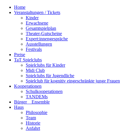
Home
Veranstaltungen / Tickets
Kinder
Erwachsene
Gesamtspielplan
Theater-Gutscheine
Expert:innengespräche
Ausstellungen
Festivals
Preise
TaT Spielclubs
Spielclubs für Kinder
Midi Club
Spielclubs für Jugendliche
Spielclub für kognitiv eingeschränkte junge Frauen
Kooperationen
Schulkooperationen
TANDEMs
Bürger__Ensemble
Haus
Philosophie
Team
Historie
Anfahrt