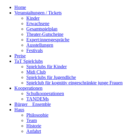
Home
Veranstaltungen / Tickets
Kinder
Erwachsene
Gesamtspielplan
Theater-Gutscheine
Expert:innengespräche
Ausstellungen
Festivals
Preise
TaT Spielclubs
Spielclubs für Kinder
Midi Club
Spielclubs für Jugendliche
Spielclub für kognitiv eingeschränkte junge Frauen
Kooperationen
Schulkooperationen
TANDEMs
Bürger__Ensemble
Haus
Philosophie
Team
Historie
Anfahrt