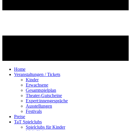
Home
Veranstaltungen / Tickets
Kinder
Erwachsene
Gesamtspielplan
Theater-Gutscheine
Expert:innengespräche
Ausstellungen
Festivals
Preise
TaT Spielclubs
Spielclubs für Kinder