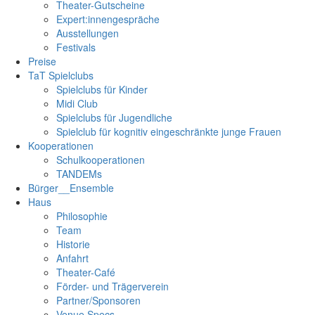
Theater-Gutscheine
Expert:innengespräche
Ausstellungen
Festivals
Preise
TaT Spielclubs
Spielclubs für Kinder
Midi Club
Spielclubs für Jugendliche
Spielclub für kognitiv eingeschränkte junge Frauen
Kooperationen
Schulkooperationen
TANDEMs
Bürger__Ensemble
Haus
Philosophie
Team
Historie
Anfahrt
Theater-Café
Förder- und Trägerverein
Partner/Sponsoren
Venue Specs