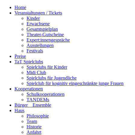
Home
Veranstaltungen / Tickets
Kinder
Erwachsene
Gesamtspielplan
Theater-Gutscheine
Expert:innengespräche
Ausstellungen
Festivals
Preise
TaT Spielclubs
Spielclubs für Kinder
Midi Club
Spielclubs für Jugendliche
Spielclub für kognitiv eingeschränkte junge Frauen
Kooperationen
Schulkooperationen
TANDEMs
Bürger__Ensemble
Haus
Philosophie
Team
Historie
Anfahrt