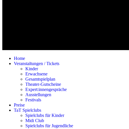
Home
Veranstaltungen / Tickets
Kinder
Erwachsene
Gesamtspielplan
Theater-Gutscheine
Expert:innengespräche
Ausstellungen
Festivals
Preise
TaT Spielclubs
Spielclubs für Kinder
Midi Club
Spielclubs für Jugendliche