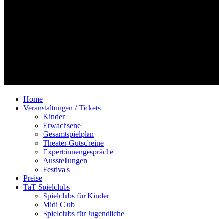
Home
Veranstaltungen / Tickets
Kinder
Erwachsene
Gesamtspielplan
Theater-Gutscheine
Expert:innengespräche
Ausstellungen
Festivals
Preise
TaT Spielclubs
Spielclubs für Kinder
Midi Club
Spielclubs für Jugendliche