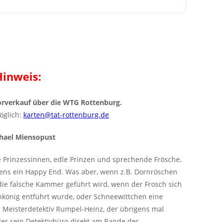
Hinweis:
Vorverkauf über die WTG Rottenburg.
öglich:
karten@tat-rottenburg.de
chael Miensopust
e Prinzessinnen, edle Prinzen und sprechende Frösche.
ens ein Happy End. Was aber, wenn z.B. Dornröschen
n die falsche Kammer geführt wird, wenn der Frosch sich
chkönig entführt wurde, oder Schneewittchen eine
n Meisterdetektiv Rumpel-Heinz, der übrigens mal
der sein Detektivbüro direkt am Rande des