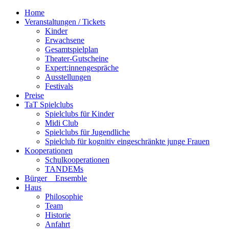
Home
Veranstaltungen / Tickets
Kinder
Erwachsene
Gesamtspielplan
Theater-Gutscheine
Expert:innengespräche
Ausstellungen
Festivals
Preise
TaT Spielclubs
Spielclubs für Kinder
Midi Club
Spielclubs für Jugendliche
Spielclub für kognitiv eingeschränkte junge Frauen
Kooperationen
Schulkooperationen
TANDEMs
Bürger__Ensemble
Haus
Philosophie
Team
Historie
Anfahrt