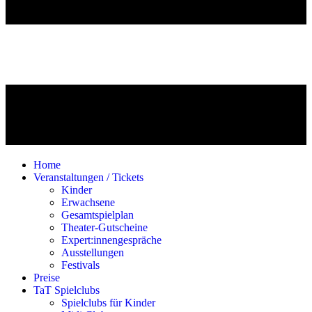
Home
Veranstaltungen / Tickets
Kinder
Erwachsene
Gesamtspielplan
Theater-Gutscheine
Expert:innengespräche
Ausstellungen
Festivals
Preise
TaT Spielclubs
Spielclubs für Kinder