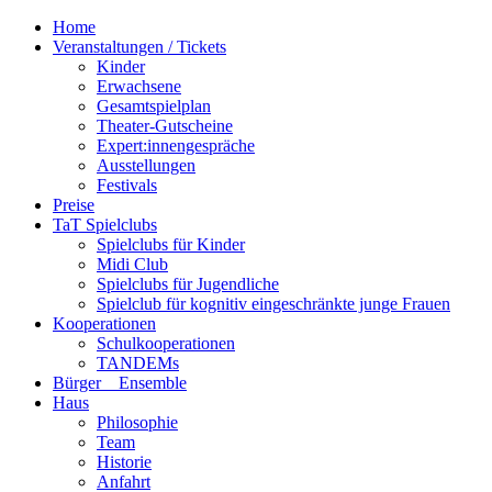
Home
Veranstaltungen / Tickets
Kinder
Erwachsene
Gesamtspielplan
Theater-Gutscheine
Expert:innengespräche
Ausstellungen
Festivals
Preise
TaT Spielclubs
Spielclubs für Kinder
Midi Club
Spielclubs für Jugendliche
Spielclub für kognitiv eingeschränkte junge Frauen
Kooperationen
Schulkooperationen
TANDEMs
Bürger__Ensemble
Haus
Philosophie
Team
Historie
Anfahrt