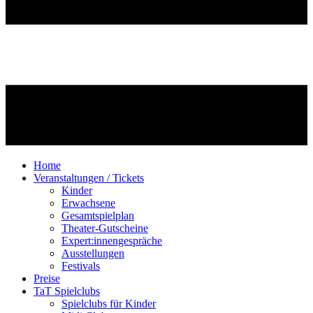
Home
Veranstaltungen / Tickets
Kinder
Erwachsene
Gesamtspielplan
Theater-Gutscheine
Expert:innengespräche
Ausstellungen
Festivals
Preise
TaT Spielclubs
Spielclubs für Kinder