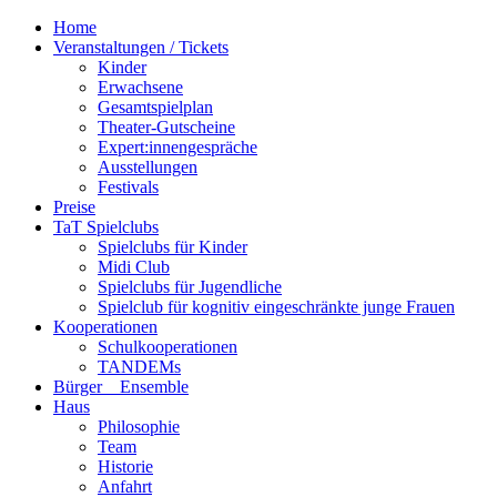
Home
Veranstaltungen / Tickets
Kinder
Erwachsene
Gesamtspielplan
Theater-Gutscheine
Expert:innengespräche
Ausstellungen
Festivals
Preise
TaT Spielclubs
Spielclubs für Kinder
Midi Club
Spielclubs für Jugendliche
Spielclub für kognitiv eingeschränkte junge Frauen
Kooperationen
Schulkooperationen
TANDEMs
Bürger__Ensemble
Haus
Philosophie
Team
Historie
Anfahrt