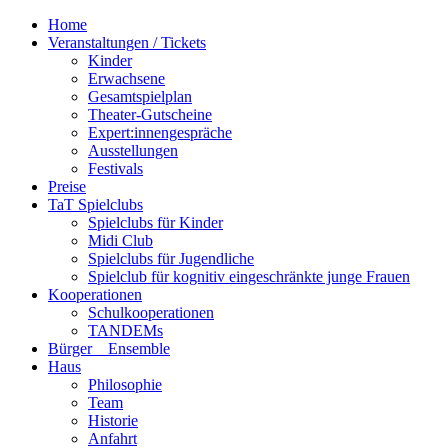
Home
Veranstaltungen / Tickets
Kinder
Erwachsene
Gesamtspielplan
Theater-Gutscheine
Expert:innengespräche
Ausstellungen
Festivals
Preise
TaT Spielclubs
Spielclubs für Kinder
Midi Club
Spielclubs für Jugendliche
Spielclub für kognitiv eingeschränkte junge Frauen
Kooperationen
Schulkooperationen
TANDEMs
Bürger__Ensemble
Haus
Philosophie
Team
Historie
Anfahrt