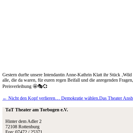
Gestern durfte unsere Intendantin Anne-Kathrin Klatt ihr Stück ‚Wi
alle, die da waren, für euren regen Beifall und die anregenden Frage
Preisverleihung 🤩🎭💞
← Nicht den Kopf verlieren… Demokratie wählen.
Das Theater Ansba
TaT Theater am Torbogen e.V.
Hinter dem Adler 2
72108 Rottenburg
Fon: 07472 / 25371