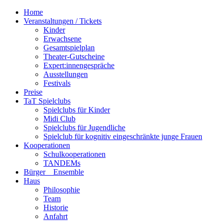
Home
Veranstaltungen / Tickets
Kinder
Erwachsene
Gesamtspielplan
Theater-Gutscheine
Expert:innengespräche
Ausstellungen
Festivals
Preise
TaT Spielclubs
Spielclubs für Kinder
Midi Club
Spielclubs für Jugendliche
Spielclub für kognitiv eingeschränkte junge Frauen
Kooperationen
Schulkooperationen
TANDEMs
Bürger__Ensemble
Haus
Philosophie
Team
Historie
Anfahrt