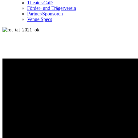
Theater-Café
Förder- und Trägerverein
Partner/Sponsoren
Venue Specs