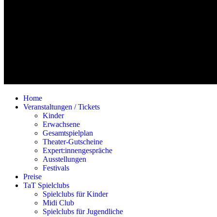
Home
Veranstaltungen / Tickets
Kinder
Erwachsene
Gesamtspielplan
Theater-Gutscheine
Expert:innengespräche
Ausstellungen
Festivals
Preise
TaT Spielclubs
Spielclubs für Kinder
Midi Club
Spielclubs für Jugendliche