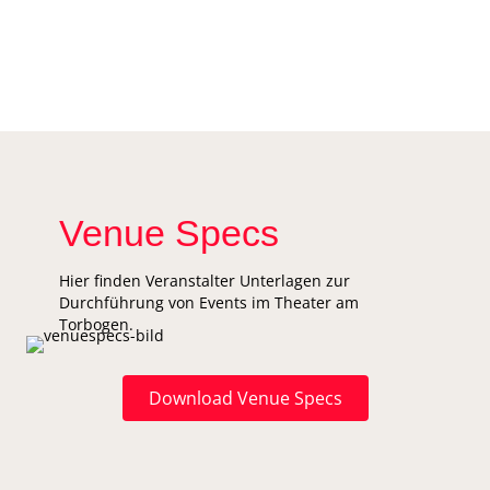
F I G U R E N · M E N
S C H E N · D I N G E
Venue Specs
Hier finden Veranstalter Unterlagen zur
Durchführung von Events im Theater am
Torbogen.
Download Venue Specs