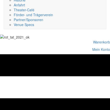
Historie
Anfahrt
Theater-Café
Förder- und Trägerverein
Partner/Sponsoren
Venue Specs
Warenkorb
Mein Konto