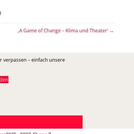

,A Game of Change – Klima und Theater‘ →
r verpassen – einfach unsere
lden