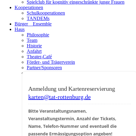
Spielclub für kognitiv eingeschränkte junge Frauen
Kooperationen
Schulkooperationen
TANDEMs
Bürger__Ensemble
Haus
Philosophie
Team
Historie
Anfahrt
Theater-Café
Förder- und Trägerverein
Partner/Sponsoren
Venue Specs
Anmeldung und Kartenreservierung
karten@tat-rottenburg.de
Bitte Veranstaltungsnamen, 
Veranstaltungstermin, Anzahl der Tickets, 
Name, Telefon-Nummer und eventuell die 
passende Ermässigungsoption angeben!