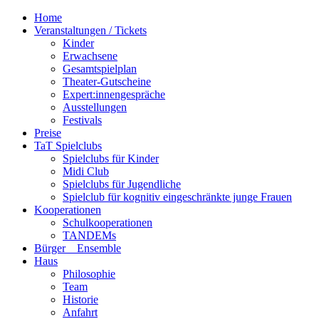
Home
Veranstaltungen / Tickets
Kinder
Erwachsene
Gesamtspielplan
Theater-Gutscheine
Expert:innengespräche
Ausstellungen
Festivals
Preise
TaT Spielclubs
Spielclubs für Kinder
Midi Club
Spielclubs für Jugendliche
Spielclub für kognitiv eingeschränkte junge Frauen
Kooperationen
Schulkooperationen
TANDEMs
Bürger__Ensemble
Haus
Philosophie
Team
Historie
Anfahrt