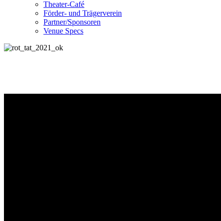
Theater-Café
Förder- und Trägerverein
Partner/Sponsoren
Venue Specs