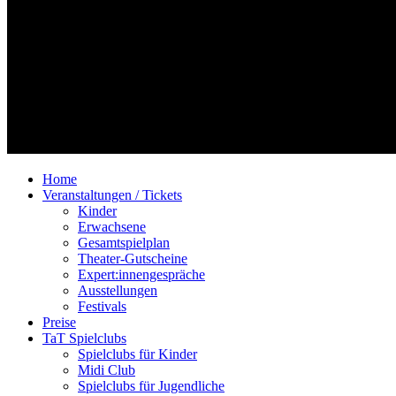
Home
Veranstaltungen / Tickets
Kinder
Erwachsene
Gesamtspielplan
Theater-Gutscheine
Expert:innengespräche
Ausstellungen
Festivals
Preise
TaT Spielclubs
Spielclubs für Kinder
Midi Club
Spielclubs für Jugendliche