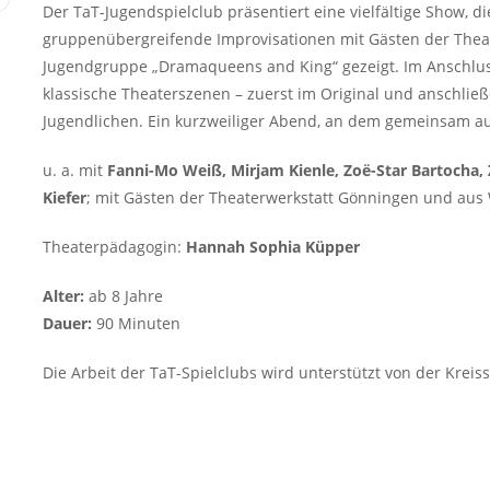
Der TaT-Jugendspielclub präsentiert eine vielfältige Show, di
gruppenübergreifende Improvisationen mit Gästen der The
Jugendgruppe „Dramaqueens and King“ gezeigt. Im Anschlu
klassische Theaterszenen – zuerst im Original und anschli
Jugendlichen. Ein kurzweiliger Abend, an dem gemeinsam a
u. a. mit
Fanni-Mo Weiß, Mirjam Kienle, Zoë-Star Bartocha, 
Kiefer
; mit Gästen der Theaterwerkstatt Gönningen und aus
Theaterpädagogin:
Hannah Sophia Küpper
Alter:
ab 8 Jahre
Dauer:
90 Minuten
Die Arbeit der TaT-Spielclubs wird unterstützt von der Krei