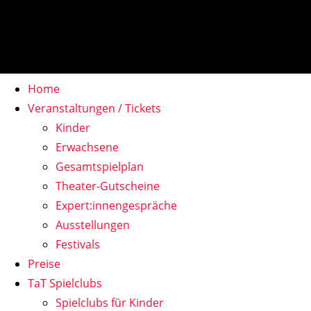
Home
Veranstaltungen / Tickets
Kinder
Erwachsene
Gesamtspielplan
Theater-Gutscheine
Expert:innengespräche
Ausstellungen
Festivals
Preise
TaT Spielclubs
Spielclubs für Kinder