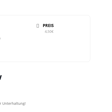
PREIS
4,50€
0
w
r Unterhaltung!