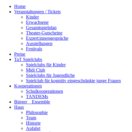
Navigation
Home
Veranstaltungen / Tickets
Kinder
Erwachsene
Gesamtspielplan
Theater-Gutscheine
Expert:innengespräche
Ausstellungen
Festivals
Preise
TaT Spielclubs
Spielclubs für Kinder
Midi Club
Spielclubs für Jugendliche
Spielclub für kognitiv eingeschränkte junge Frauen
Kooperationen
Schulkooperationen
TANDEMs
Bürger__Ensemble
Haus
Philosophie
Team
Historie
Anfahrt