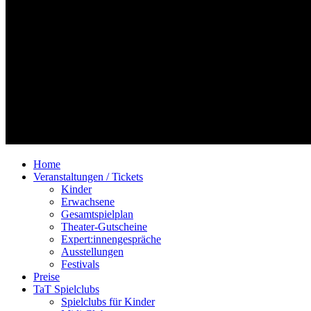
Home
Veranstaltungen / Tickets
Kinder
Erwachsene
Gesamtspielplan
Theater-Gutscheine
Expert:innengespräche
Ausstellungen
Festivals
Preise
TaT Spielclubs
Spielclubs für Kinder