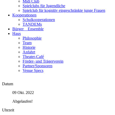
Midi Club
Spielclubs für Jugendliche
Spielclub für kognitiv eingeschränkte junge Frauen
Kooperationen
Schulkooperationen
TANDEMs
Bürger__Ensemble
Haus
Philosophie
Team
Historie
Anfahrt
Theater-Café
Förder- und Trägerverein
Partner/Sponsoren
Venue Specs
Datum
09 Okt. 2022
Abgelaufen!
Uhrzeit