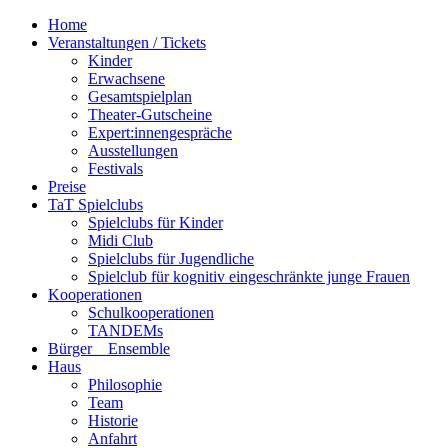
Home
Veranstaltungen / Tickets
Kinder
Erwachsene
Gesamtspielplan
Theater-Gutscheine
Expert:innengespräche
Ausstellungen
Festivals
Preise
TaT Spielclubs
Spielclubs für Kinder
Midi Club
Spielclubs für Jugendliche
Spielclub für kognitiv eingeschränkte junge Frauen
Kooperationen
Schulkooperationen
TANDEMs
Bürger__Ensemble
Haus
Philosophie
Team
Historie
Anfahrt