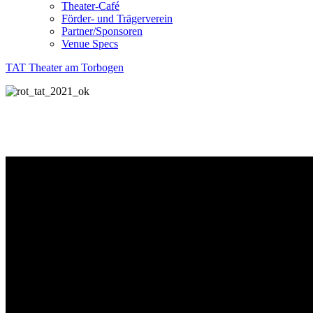
Theater-Café
Förder- und Trägerverein
Partner/Sponsoren
Venue Specs
TAT Theater am Torbogen