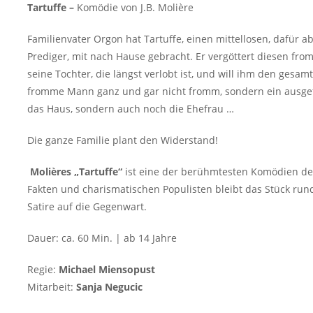
Tartuffe –
Komödie von J.B. Molière
Familienvater Orgon hat Tartuffe, einen mittellosen, dafür 
Prediger, mit nach Hause gebracht. Er vergöttert diesen f
seine Tochter, die längst verlobt ist, und will ihm den gesam
fromme Mann ganz und gar nicht fromm, sondern ein ausgefuc
das Haus, sondern auch noch die Ehefrau …
Die ganze Familie plant den Widerstand!
Molières „Tartuffe“
ist eine der berühmtesten Komödien der 
Fakten und charismatischen Populisten bleibt das Stück rund
Satire auf die Gegenwart.
Dauer: ca. 60 Min. | ab 14 Jahre
Regie:
Michael Miensopust
Mitarbeit:
Sanja Negucic