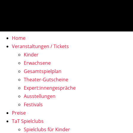
Home
Veranstaltungen / Tickets
Kinder
Erwachsene
Gesamtspielplan
Theater-Gutscheine
Expert:innengespräche
Ausstellungen
Festivals
Preise
TaT Spielclubs
Spielclubs für Kinder