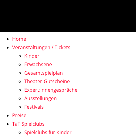
Home
Veranstaltungen / Tickets
Kinder
Erwachsene
Gesamtspielplan
Theater-Gutscheine
Expert:innengespräche
Ausstellungen
Festivals
Preise
TaT Spielclubs
Spielclubs für Kinder