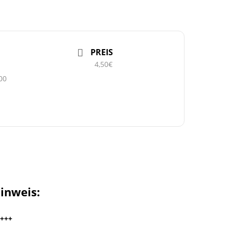
PREIS
4,50€
00
inweis:
+++