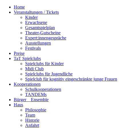
Home
Veranstaltungen / Tickets
Kinder
Erwachsene
Gesamtspielplan
Theater-Gutscheine
Expert:innengespräche
Ausstellungen
Festivals
Preise
TaT Spielclubs
Spielclubs für Kinder
Midi Club
Spielclubs für Jugendliche
Spielclub für kognitiv eingeschränkte junge Frauen
Kooperationen
Schulkooperationen
TANDEMs
Bürger__Ensemble
Haus
Philosophie
Team
Historie
Anfahrt