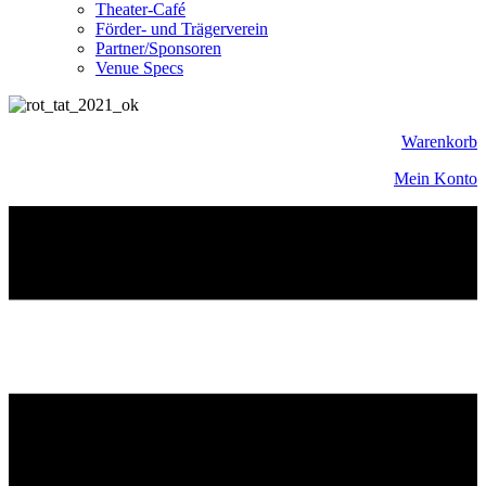
Theater-Café
Förder- und Trägerverein
Partner/Sponsoren
Venue Specs
Warenkorb
Mein Konto