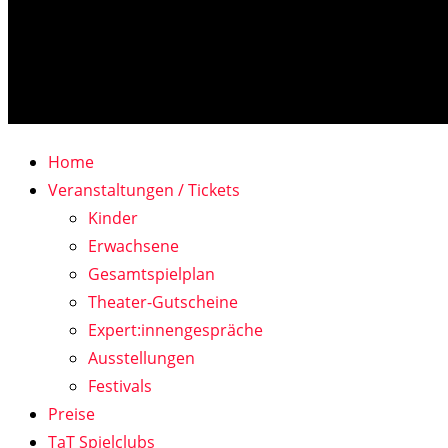
Home
Veranstaltungen / Tickets
Kinder
Erwachsene
Gesamtspielplan
Theater-Gutscheine
Expert:innengespräche
Ausstellungen
Festivals
Preise
TaT Spielclubs