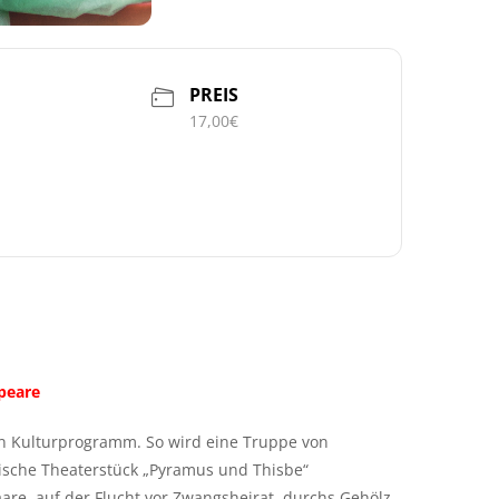
PREIS
17,00€
peare
in Kulturprogramm. So wird eine Truppe von
ische Theaterstück „Pyramus und Thisbe“
aare, auf der Flucht vor Zwangsheirat, durchs Gehölz.