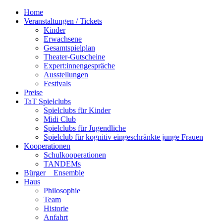
Home
Veranstaltungen / Tickets
Kinder
Erwachsene
Gesamtspielplan
Theater-Gutscheine
Expert:innengespräche
Ausstellungen
Festivals
Preise
TaT Spielclubs
Spielclubs für Kinder
Midi Club
Spielclubs für Jugendliche
Spielclub für kognitiv eingeschränkte junge Frauen
Kooperationen
Schulkooperationen
TANDEMs
Bürger__Ensemble
Haus
Philosophie
Team
Historie
Anfahrt