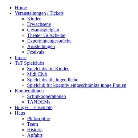
Home
Veranstaltungen / Tickets
Kinder
Erwachsene
Gesamtspielplan
Theater-Gutscheine
Expert:innengespräche
Ausstellungen
Festivals
Preise
TaT Spielclubs
Spielclubs für Kinder
Midi Club
Spielclubs für Jugendliche
Spielclub für kognitiv eingeschränkte junge Frauen
Kooperationen
Schulkooperationen
TANDEMs
Bürger__Ensemble
Haus
Philosophie
Team
Historie
Anfahrt