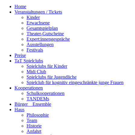
Navigation
Home
Veranstaltungen / Tickets
Kinder
Erwachsene
Gesamtspielplan
Theater-Gutscheine
Expert:innengespräche
Ausstellungen
Festivals
Preise
TaT Spielclubs
Spielclubs für Kinder
Midi Club
Spielclubs für Jugendliche
Spielclub für kognitiv eingeschränkte junge Frauen
Kooperationen
Schulkooperationen
TANDEMs
Bürger__Ensemble
Haus
Philosophie
Team
Historie
Anfahrt