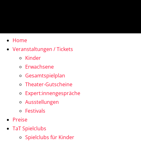
Home
Veranstaltungen / Tickets
Kinder
Erwachsene
Gesamtspielplan
Theater-Gutscheine
Expert:innengespräche
Ausstellungen
Festivals
Preise
TaT Spielclubs
Spielclubs für Kinder