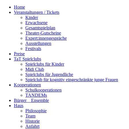
Home
Veranstaltungen / Tickets
Kinder
Erwachsene
Gesamtspielplan
Theater-Gutscheine
Expert:innengespräche
Ausstellungen
Festivals
Preise
TaT Spielclubs
Spielclubs für Kinder
Midi Club
Spielclubs für Jugendliche
Spielclub für kognitiv eingeschränkte junge Frauen
Kooperationen
Schulkooperationen
TANDEMs
Bürger__Ensemble
Haus
Philosophie
Team
Historie
Anfahrt