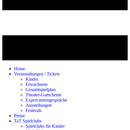
Home
Veranstaltungen / Tickets
Kinder
Erwachsene
Gesamtspielplan
Theater-Gutscheine
Expert:innengespräche
Ausstellungen
Festivals
Preise
TaT Spielclubs
Spielclubs für Kinder