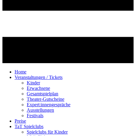
Home
Veranstaltungen / Tickets
Kinder
Erwachsene
Gesamtspielplan
Theater-Gutscheine
Expert:innengespräche
Ausstellungen
Festivals
Preise
TaT Spielclubs
Spielclubs für Kinder