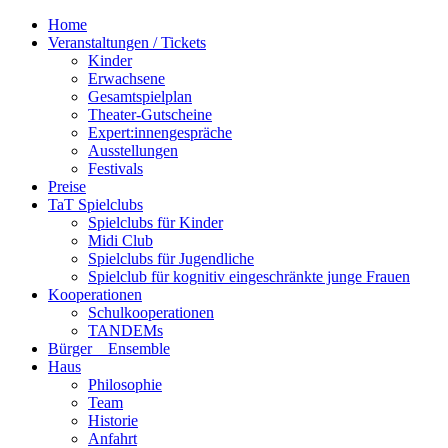
Home
Veranstaltungen / Tickets
Kinder
Erwachsene
Gesamtspielplan
Theater-Gutscheine
Expert:innengespräche
Ausstellungen
Festivals
Preise
TaT Spielclubs
Spielclubs für Kinder
Midi Club
Spielclubs für Jugendliche
Spielclub für kognitiv eingeschränkte junge Frauen
Kooperationen
Schulkooperationen
TANDEMs
Bürger__Ensemble
Haus
Philosophie
Team
Historie
Anfahrt