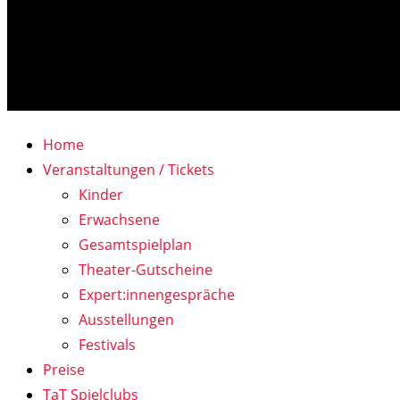
Home
Veranstaltungen / Tickets
Kinder
Erwachsene
Gesamtspielplan
Theater-Gutscheine
Expert:innengespräche
Ausstellungen
Festivals
Preise
TaT Spielclubs