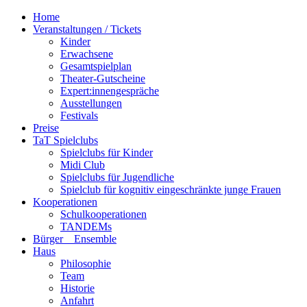
Home
Veranstaltungen / Tickets
Kinder
Erwachsene
Gesamtspielplan
Theater-Gutscheine
Expert:innengespräche
Ausstellungen
Festivals
Preise
TaT Spielclubs
Spielclubs für Kinder
Midi Club
Spielclubs für Jugendliche
Spielclub für kognitiv eingeschränkte junge Frauen
Kooperationen
Schulkooperationen
TANDEMs
Bürger__Ensemble
Haus
Philosophie
Team
Historie
Anfahrt