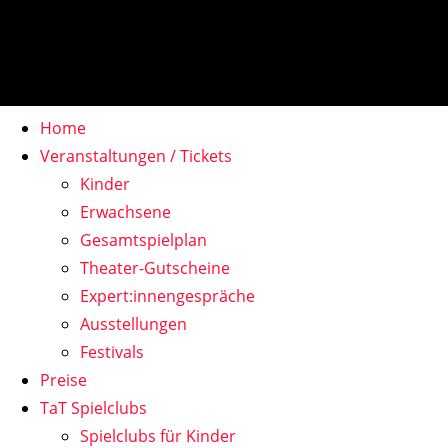
Home
Veranstaltungen / Tickets
Kinder
Erwachsene
Gesamtspielplan
Theater-Gutscheine
Expert:innengespräche
Ausstellungen
Festivals
Preise
TaT Spielclubs
Spielclubs für Kinder