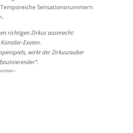
: Temporeiche Sensationsnummern
n.
nen richtigen Zirkus ausmacht:
Künstler-Exoten.
penspiels, wirkt der Zirkuszauber
faszinierender“.
hrichten –