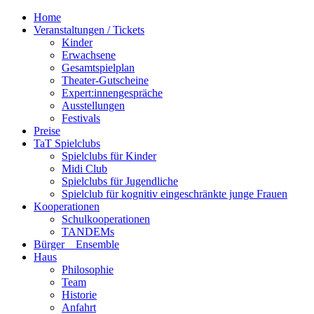
Home
Veranstaltungen / Tickets
Kinder
Erwachsene
Gesamtspielplan
Theater-Gutscheine
Expert:innengespräche
Ausstellungen
Festivals
Preise
TaT Spielclubs
Spielclubs für Kinder
Midi Club
Spielclubs für Jugendliche
Spielclub für kognitiv eingeschränkte junge Frauen
Kooperationen
Schulkooperationen
TANDEMs
Bürger__Ensemble
Haus
Philosophie
Team
Historie
Anfahrt