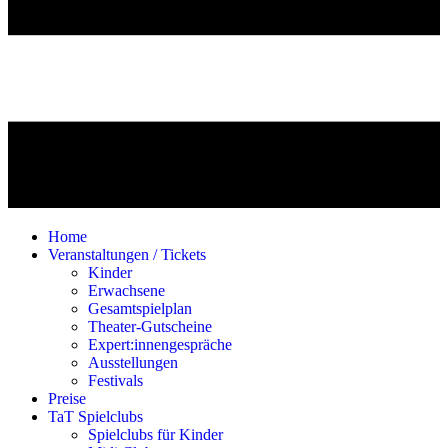
Home
Veranstaltungen / Tickets
Kinder
Erwachsene
Gesamtspielplan
Theater-Gutscheine
Expert:innengespräche
Ausstellungen
Festivals
Preise
TaT Spielclubs
Spielclubs für Kinder