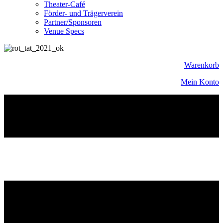
Theater-Café
Förder- und Trägerverein
Partner/Sponsoren
Venue Specs
Warenkorb
Mein Konto