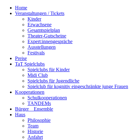
Home
Veranstaltungen / Tickets
Kinder
Erwachsene
Gesamtspielplan
Theater-Gutscheine
Expert:innengespräche
Ausstellungen
Festivals
Preise
TaT Spielclubs
Spielclubs für Kinder
Midi Club
Spielclubs für Jugendliche
Spielclub für kognitiv eingeschränkte junge Frauen
Kooperationen
Schulkooperationen
TANDEMs
Bürger__Ensemble
Haus
Philosophie
Team
Historie
Anfahrt