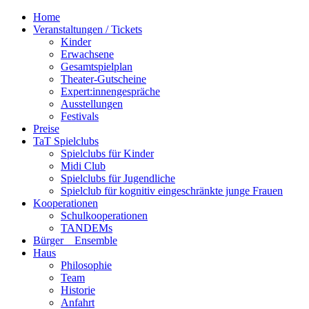
Home
Veranstaltungen / Tickets
Kinder
Erwachsene
Gesamtspielplan
Theater-Gutscheine
Expert:innengespräche
Ausstellungen
Festivals
Preise
TaT Spielclubs
Spielclubs für Kinder
Midi Club
Spielclubs für Jugendliche
Spielclub für kognitiv eingeschränkte junge Frauen
Kooperationen
Schulkooperationen
TANDEMs
Bürger__Ensemble
Haus
Philosophie
Team
Historie
Anfahrt