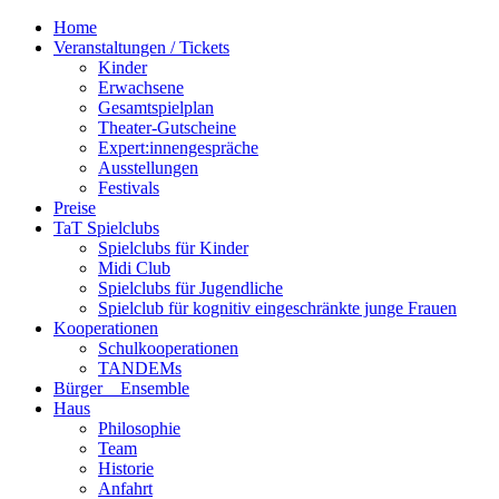
Home
Veranstaltungen / Tickets
Kinder
Erwachsene
Gesamtspielplan
Theater-Gutscheine
Expert:innengespräche
Ausstellungen
Festivals
Preise
TaT Spielclubs
Spielclubs für Kinder
Midi Club
Spielclubs für Jugendliche
Spielclub für kognitiv eingeschränkte junge Frauen
Kooperationen
Schulkooperationen
TANDEMs
Bürger__Ensemble
Haus
Philosophie
Team
Historie
Anfahrt