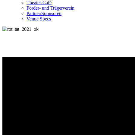
Theater-Café
Förder- und Trägerverein
Partner/Sponsoren
Venue Specs