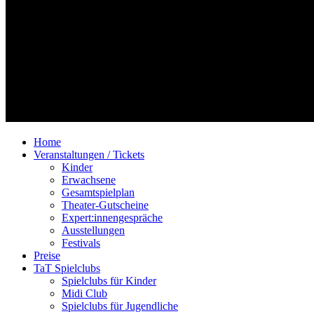
Home
Veranstaltungen / Tickets
Kinder
Erwachsene
Gesamtspielplan
Theater-Gutscheine
Expert:innengespräche
Ausstellungen
Festivals
Preise
TaT Spielclubs
Spielclubs für Kinder
Midi Club
Spielclubs für Jugendliche