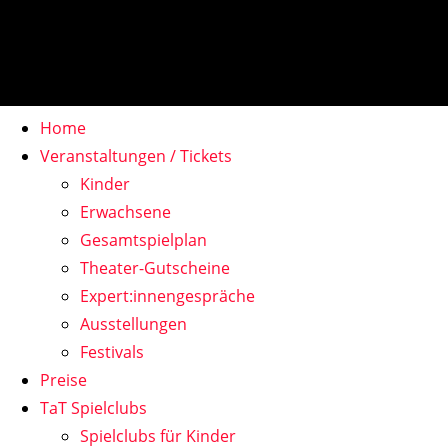
Home
Veranstaltungen / Tickets
Kinder
Erwachsene
Gesamtspielplan
Theater-Gutscheine
Expert:innengespräche
Ausstellungen
Festivals
Preise
TaT Spielclubs
Spielclubs für Kinder