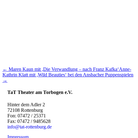
← Maren Kaun mit ,Die Verwandlung – nach Franz Kafka‘
Anne-
Kathrin Klatt mit ,Wild Beauties‘ bei den Ansbacher Puppenspielen
→
TaT Theater am Torbogen e.V.
Hinter dem Adler 2
72108 Rottenburg
Fon: 07472 / 25371
Fax: 07472 / 9485628
info@tat-rottenburg.de
Impressum