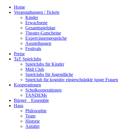
Home
Veranstaltungen / Tickets
Kinder
Erwachsene
Gesamtspielplan
Theater-Gutscheine
Expert:innengespräche
Ausstellungen
Festivals
Preise
TaT Spielclubs
Spielclubs für Kinder
Midi Club
Spielclubs für Jugendliche
Spielclub für kognitiv eingeschränkte junge Frauen
Kooperationen
Schulkooperationen
TANDEMs
Bürger__Ensemble
Haus
Philosophie
Team
Historie
Anfahrt