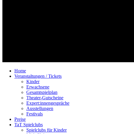
Home
Veranstaltungen / Tickets
Kinder
Erwachsene
Gesamtspielplan
Theater-Gutscheine
Expert:innengespräche
Ausstellungen
Festivals
Preise
TaT Spielclubs
Spielclubs für Kinder