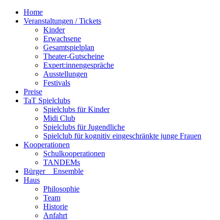
Home
Veranstaltungen / Tickets
Kinder
Erwachsene
Gesamtspielplan
Theater-Gutscheine
Expert:innengespräche
Ausstellungen
Festivals
Preise
TaT Spielclubs
Spielclubs für Kinder
Midi Club
Spielclubs für Jugendliche
Spielclub für kognitiv eingeschränkte junge Frauen
Kooperationen
Schulkooperationen
TANDEMs
Bürger__Ensemble
Haus
Philosophie
Team
Historie
Anfahrt