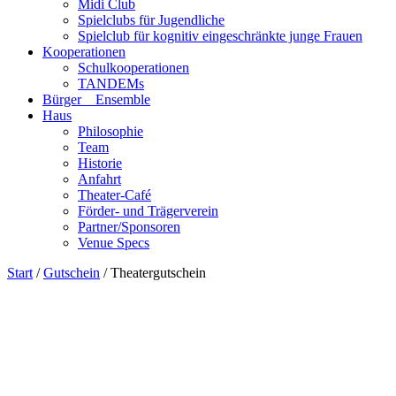
Midi Club
Spielclubs für Jugendliche
Spielclub für kognitiv eingeschränkte junge Frauen
Kooperationen
Schulkooperationen
TANDEMs
Bürger__Ensemble
Haus
Philosophie
Team
Historie
Anfahrt
Theater-Café
Förder- und Trägerverein
Partner/Sponsoren
Venue Specs
Start
/
Gutschein
/ Theatergutschein