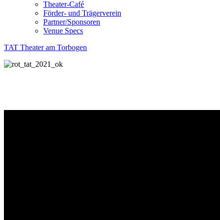
Theater-Café
Förder- und Trägerverein
Partner/Sponsoren
Venue Specs
TAT Theater am Torbogen