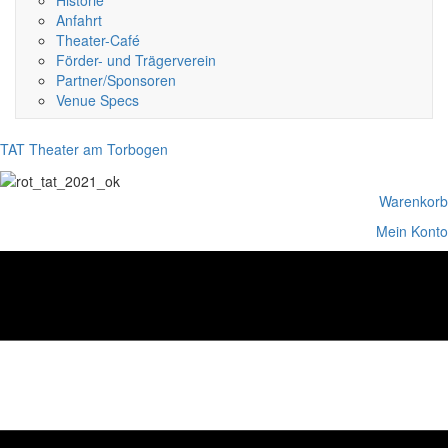
Historie
Anfahrt
Theater-Café
Förder- und Trägerverein
Partner/Sponsoren
Venue Specs
TAT Theater am Torbogen
Warenkorb
Mein Konto