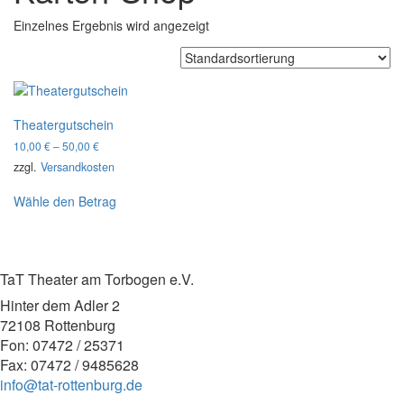
Einzelnes Ergebnis wird angezeigt
Theatergutschein
10,00
€
–
50,00
€
zzgl.
Versandkosten
Dieses
Wähle den Betrag
Produkt
weist
mehrere
Varianten
TaT Theater am Torbogen e.V.
auf.
Die
Hinter dem Adler 2
Optionen
72108 Rottenburg
können
Fon: 07472 / 25371
auf
Fax: 07472 / 9485628
der
info@tat-rottenburg.de
Produktseite
gewählt