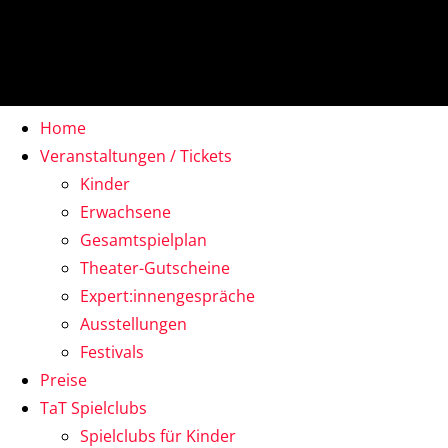
Home
Veranstaltungen / Tickets
Kinder
Erwachsene
Gesamtspielplan
Theater-Gutscheine
Expert:innengespräche
Ausstellungen
Festivals
Preise
TaT Spielclubs
Spielclubs für Kinder