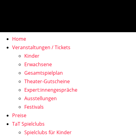
Home
Veranstaltungen / Tickets
Kinder
Erwachsene
Gesamtspielplan
Theater-Gutscheine
Expert:innengespräche
Ausstellungen
Festivals
Preise
TaT Spielclubs
Spielclubs für Kinder