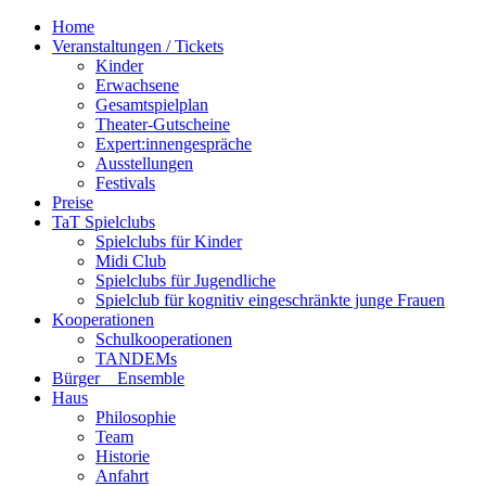
Home
Veranstaltungen / Tickets
Kinder
Erwachsene
Gesamtspielplan
Theater-Gutscheine
Expert:innengespräche
Ausstellungen
Festivals
Preise
TaT Spielclubs
Spielclubs für Kinder
Midi Club
Spielclubs für Jugendliche
Spielclub für kognitiv eingeschränkte junge Frauen
Kooperationen
Schulkooperationen
TANDEMs
Bürger__Ensemble
Haus
Philosophie
Team
Historie
Anfahrt